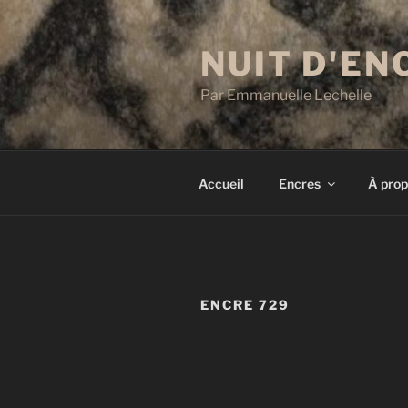
Aller
au
NUIT D'EN
contenu
principal
Par Emmanuelle Lechelle
Accueil
Encres
À prop
ENCRE 729