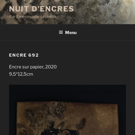
Aller
NUIT D'ENCRES
au
Par Emmanuelle Lechelle
contenu
principal
Menu
ENCRE 692
Encre sur papier, 2020
9,5*12,5cm