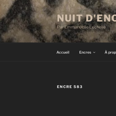
Aller
au
NUIT D'EN
contenu
principal
Par Emmanuelle Lechelle
Accueil
Encres
À prop
ENCRE 583