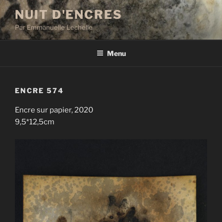
Aller
NUIT D'ENCRES
au
Par Emmanuelle Lechelle
contenu
principal
Menu
ENCRE 574
Encre sur papier, 2020
9,5*12,5cm