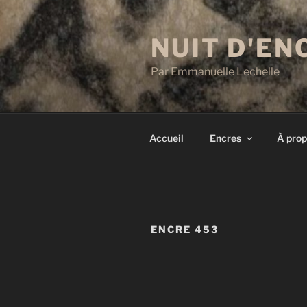
Aller
au
NUIT D'EN
contenu
principal
Par Emmanuelle Lechelle
Accueil
Encres
À prop
ENCRE 453