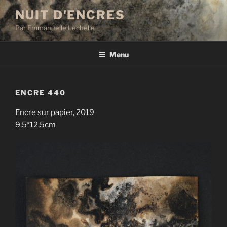
Aller
NUIT D'ENCRES
au
Par Emmanuelle Lechelle
contenu
principal
Menu
ENCRE 440
Encre sur papier, 2019
9,5*12,5cm