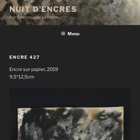
Aller
NUIT D'ENCRES
au
Par Emmanuelle Lechelle
contenu
principal
Menu
ENCRE 427
Encre sur papier, 2019
9,5*12,5cm