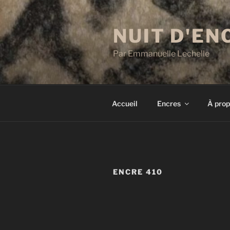
Aller
au
NUIT D'EN
contenu
principal
Par Emmanuelle Lechelle
Accueil
Encres
À prop
ENCRE 410