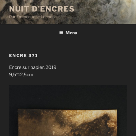
Aller
NUIT D'ENCRES
au
Par Emmanuelle Lechelle
contenu
principal
Menu
ENCRE 371
Encre sur papier, 2019
9,5*12,5cm