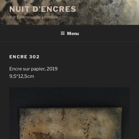
Aller
NUIT D'ENCRES
au
Par Emmanuelle Lechelle
contenu
principal
Menu
ENCRE 302
Encre sur papier, 2019
9,5*12,5cm