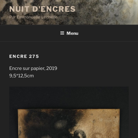
Aller
NUIT D'ENCRES
au
Par Emmanuelle Lechelle
contenu
principal
Menu
ENCRE 275
Encre sur papier, 2019
9,5*12,5cm