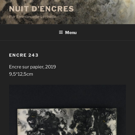
Aller
NUIT D'ENCRES
au
Par Emmanuelle Lechelle
contenu
principal
Menu
ENCRE 243
Encre sur papier, 2019
9,5*12,5cm