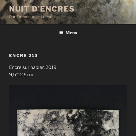
Aller
NUIT D'ENCRES
au
Par Emmanuelle Lechelle
contenu
principal
Menu
ENCRE 213
Encre sur papier, 2019
9,5*12,5cm