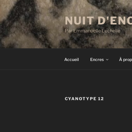
Aller
au
NUIT D'EN
contenu
principal
Par Emmanuelle Lechelle
Accueil
Encres
À prop
CYANOTYPE 12