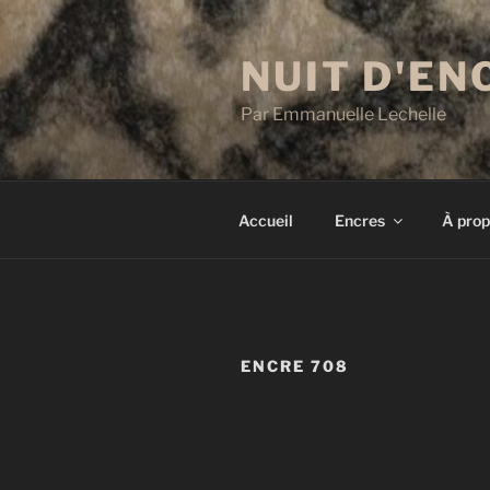
Aller
au
NUIT D'EN
contenu
principal
Par Emmanuelle Lechelle
Accueil
Encres
À prop
ENCRE 708