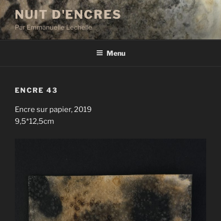
Aller
NUIT D'ENCRES
au
Par Emmanuelle Lechelle
contenu
principal
Menu
ENCRE 43
Encre sur papier, 2019
9,5*12,5cm