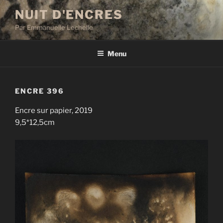
Aller
NUIT D'ENCRES
au
Par Emmanuelle Lechelle
contenu
principal
Menu
ENCRE 396
Encre sur papier, 2019
9,5*12,5cm